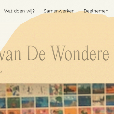
Wat doen wij?
Samenwerken
Deelnemen
Contact
 van De Wondere
A:
MARIALEI 25 

5
2018 ANTWERPEN
T:
03 290 69 66
M:
INFO@VEERMAN.BE
NL
|
EN