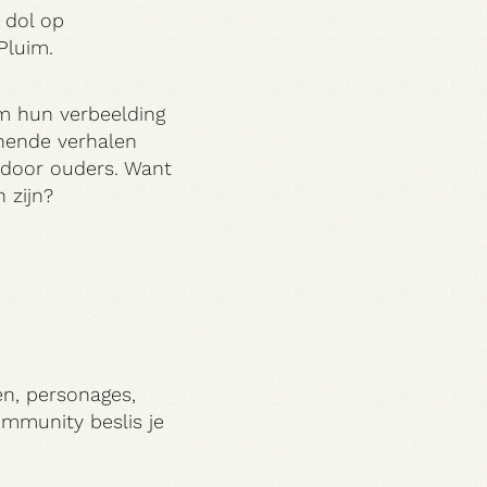
 dol op
Pluim.
om hun verbeelding
nnende verhalen
 door ouders. Want
 zijn?
n, personages,
mmunity beslis je