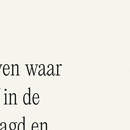
ven waar
 in de
agd en