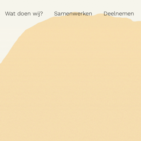
Wat doen wij?
Samenwerken
Deelnemen
Contact
A:
MARIALEI 25 

2018 ANTWERPEN
T:
03 290 69 66
M:
INFO@VEERMAN.BE
NL
|
EN