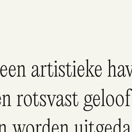
een artistieke ha
en rotsvast geloof
n worden uitgeda