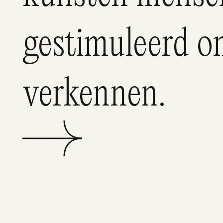
gestimuleerd o
Projecten
verkennen.