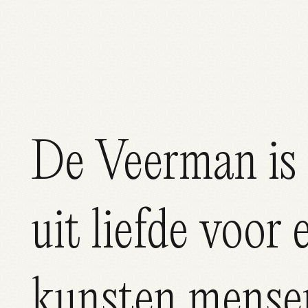
De Veerman is 
Blog
uit liefde voor 
kunsten mense