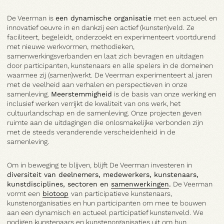
De Veerman is
een dynamische organisatie
met een actueel en
innovatief oeuvre in en dankzij een actief (kunsten)veld. Ze
faciliteert, begeleidt, onderzoekt en experimenteert voortdurend
met nieuwe werkvormen, methodieken,
samenwerkingsverbanden en laat zich bevragen en uitdagen
door participanten, kunstenaars en alle spelers in de domeinen
waarmee zij (samen)werkt. De Veerman experimenteert al jaren
Deelnemen
met de veelheid aan verhalen en perspectieven in onze
samenleving.
Meerstemmigheid
is de basis van onze werking en
inclusief werken verrijkt de kwaliteit van ons werk, het
cultuurlandschap en de samenleving. Onze projecten geven
ruimte aan de uitdagingen die onlosmakelijke verbonden zijn
met de steeds veranderende verscheidenheid in de
samenleving.
Om in beweging te blijven, blijft De Veerman investeren in
diversiteit van deelnemers, medewerkers, kunstenaars,
kunstdisciplines, sectoren en
samenwerkingen
.
De Veerman
Biotoop
vormt een
biotoop
van participatieve kunstenaars,
kunstenorganisaties en hun participanten om mee te bouwen
aan een dynamisch en actueel participatief kunstenveld. We
nodigen kunstenaars en kunstenorganisaties uit om hun