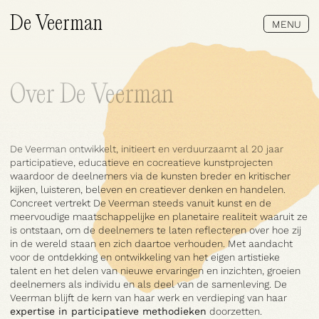
De Veerman
MENU
Over De Veerman
Wat doen wij?
De Veerman ontwikkelt, initieert en verduurzaamt al 20 jaar
participatieve, educatieve en cocreatieve kunstprojecten
waardoor de deelnemers via de kunsten breder en kritischer
kijken, luisteren, beleven en creatiever denken en handelen.
Concreet vertrekt De Veerman steeds vanuit kunst en de
meervoudige maatschappelijke en planetaire realiteit waaruit ze
is ontstaan, om de deelnemers te laten reflecteren over hoe zij
in de wereld staan en zich daartoe verhouden. Met aandacht
voor de ontdekking en ontwikkeling van het eigen artistieke
talent en het delen van nieuwe ervaringen en inzichten, groeien
deelnemers als individu en als deel van de samenleving. De
Samenwerken
Veerman blijft de kern van haar werk en verdieping van haar
expertise in participatieve methodieken
doorzetten.