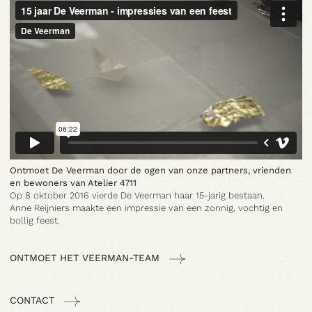
Contact
Ontmoet De Veerman door de ogen van onze partners, vrienden
en bewoners van Atelier 4711
A:
MARIALEI 25 

Op 8 oktober 2016 vierde De Veerman haar 15-jarig bestaan.
2018 ANTWERPEN
Anne Reijniers maakte een impressie van een zonnig, vochtig en
T:
03 290 69 66
bollig feest.
M:
INFO@VEERMAN.BE
ONTMOET HET VEERMAN-TEAM
NL
|
EN
CONTACT