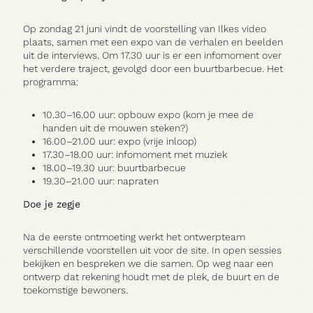
Op zondag 21 juni vindt de voorstelling van Ilkes video
plaats, samen met een expo van de verhalen en beelden
uit de interviews. Om 17.30 uur is er een infomoment over
het verdere traject, gevolgd door een buurtbarbecue. Het
programma:
10.30–16.00 uur: opbouw expo (kom je mee de
Contact
handen uit de mouwen steken?)
16.00–21.00 uur: expo (vrije inloop)
17.30–18.00 uur: infomoment met muziek
18.00–19.30 uur: buurtbarbecue
19.30–21.00 uur: napraten
A:
MARIALEI 25 

2018 ANTWERPEN
Doe je zegje
T:
03 290 69 66
M:
INFO@VEERMAN.BE
Na de eerste ontmoeting werkt het ontwerpteam
verschillende voorstellen uit voor de site. In open sessies
bekijken en bespreken we die samen. Op weg naar een
NL
|
EN
ontwerp dat rekening houdt met de plek, de buurt en de
toekomstige bewoners.