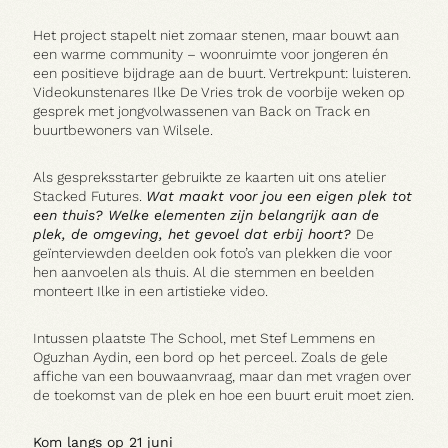
Het project stapelt niet zomaar stenen, maar bouwt aan
een warme community – woonruimte voor jongeren én
een positieve bijdrage aan de buurt. Vertrekpunt: luisteren.
Videokunstenares Ilke De Vries trok de voorbije weken op
gesprek met jongvolwassenen van Back on Track en
buurtbewoners van Wilsele.
Als gespreksstarter gebruikte ze kaarten uit ons atelier
Stacked Futures.
Wat maakt voor jou een eigen plek tot
een thuis? Welke elementen zijn belangrijk aan de
plek, de omgeving, het gevoel dat erbij hoort?
De
geïnterviewden deelden ook foto’s van plekken die voor
hen aanvoelen als thuis. Al die stemmen en beelden
monteert Ilke in een artistieke video.
Intussen plaatste The School, met Stef Lemmens en
Oguzhan Aydin, een bord op het perceel. Zoals de gele
affiche van een bouwaanvraag, maar dan met vragen over
de toekomst van de plek en hoe een buurt eruit moet zien.
Kom langs op 21 juni