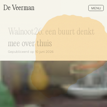
De Veerman
MENU
Walnoot26: een buurt denkt
mee over thuis
Gepubliceerd op
10 juni 2026
Wat doen wij?