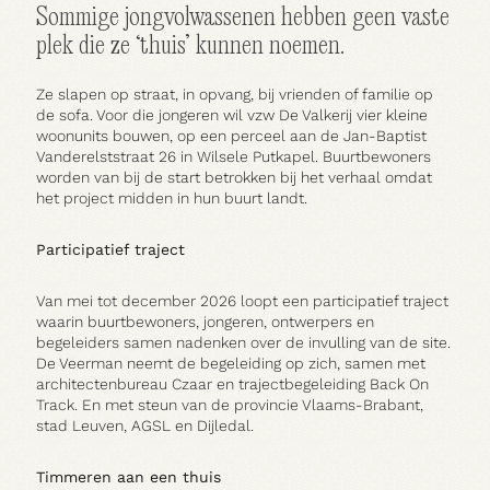
Sommige jongvolwassenen hebben geen vaste
plek die ze ‘thuis’ kunnen noemen.
Ze slapen op straat, in opvang, bij vrienden of familie op
de sofa. Voor die jongeren wil vzw De Valkerij vier kleine
woonunits bouwen, op een perceel aan de Jan-Baptist
Vanderelststraat 26 in Wilsele Putkapel. Buurtbewoners
worden van bij de start betrokken bij het verhaal omdat
het project midden in hun buurt landt.
Participatief traject
Van mei tot december 2026 loopt een participatief traject
waarin buurtbewoners, jongeren, ontwerpers en
begeleiders samen nadenken over de invulling van de site.
De Veerman neemt de begeleiding op zich, samen met
Praktisch
architectenbureau Czaar en trajectbegeleiding Back On
Track. En met steun van de provincie Vlaams-Brabant,
stad Leuven, AGSL en Dijledal.
Timmeren aan een thuis