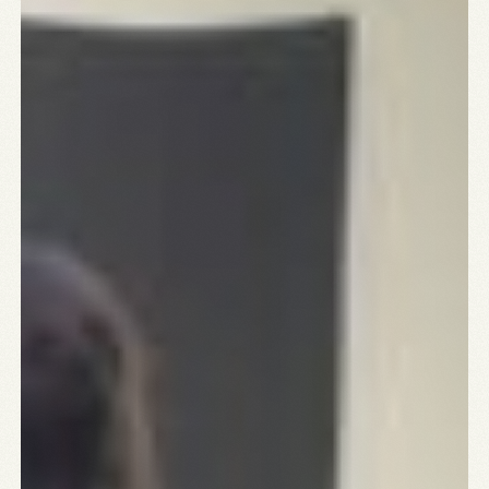
Contact
A:
MARIALEI 25 

2018 ANTWERPEN
T:
03 290 69 66
M:
INFO@VEERMAN.BE