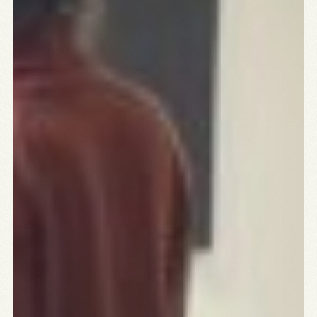
NL
|
EN
HOE GERAAK IK ER?