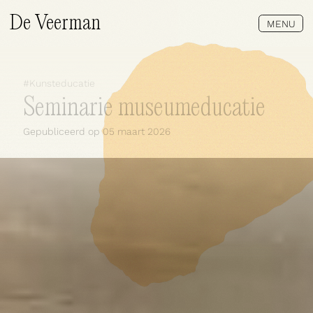
De Veerman
MENU
#
Kunsteducatie
Seminarie museumeducatie
Gepubliceerd op
05 maart 2026
Wat doen wij?