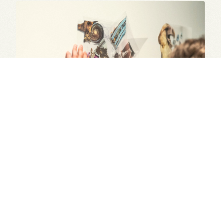
Komen je kind (& jij) graag meedoen? Stuur dan een mailtje
naar info@veerman.be of bel naar
032906966
Locatie: De Veerman; Marialei 25; 2018 Antwerpen
SHARE