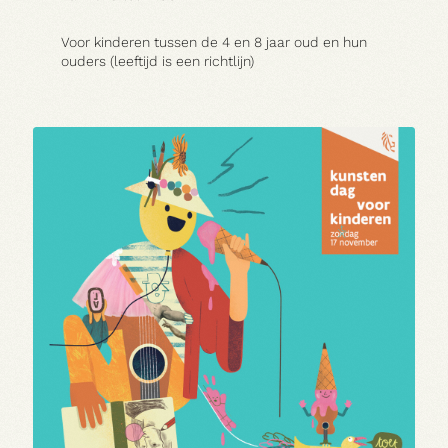
Voor kinderen tussen de 4 en 8 jaar oud en hun
Contact
ouders (leeftijd is een richtlijn)
A:
MARIALEI 25 

2018 ANTWERPEN
T:
03 290 69 66
M:
INFO@VEERMAN.BE
NL
|
EN
HOE GERAAK IK ER?