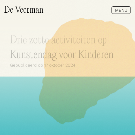
De Veerman
MENU
Drie zotte activiteiten op
Kunstendag voor Kinderen
Gepubliceerd op
17 oktober 2024
Wat doen wij?