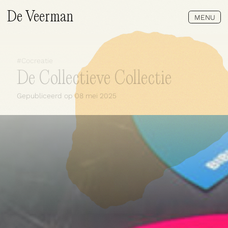
De Veerman
MENU
#
Cocreatie
De Collectieve Collectie
Gepubliceerd op
08 mei 2025
Wat doen wij?