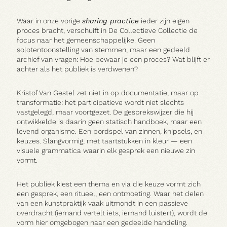
Waar in onze vorige
sharing practice
ieder zijn eigen
proces bracht, verschuift in De Collectieve Collectie de
focus naar het gemeenschappelijke. Geen
solotentoonstelling van stemmen, maar een gedeeld
archief van vragen: Hoe bewaar je een proces? Wat blijft er
achter als het publiek is verdwenen?
Kristof Van Gestel zet niet in op documentatie, maar op
Praktisch
transformatie: het participatieve wordt niet slechts
vastgelegd, maar voortgezet. De gesprekswijzer die hij
ontwikkelde is daarin geen statisch handboek, maar een
levend organisme. Een bordspel van zinnen, knipsels, en
keuzes. Slangvormig, met taartstukken in kleur — een
visuele grammatica waarin elk gesprek een nieuwe zin
vormt.
Het publiek kiest een thema en via die keuze vormt zich
een gesprek, een ritueel, een ontmoeting. Waar het delen
van een kunstpraktijk vaak uitmondt in een passieve
overdracht (iemand vertelt iets, iemand luistert), wordt de
vorm hier omgebogen naar een gedeelde handeling.