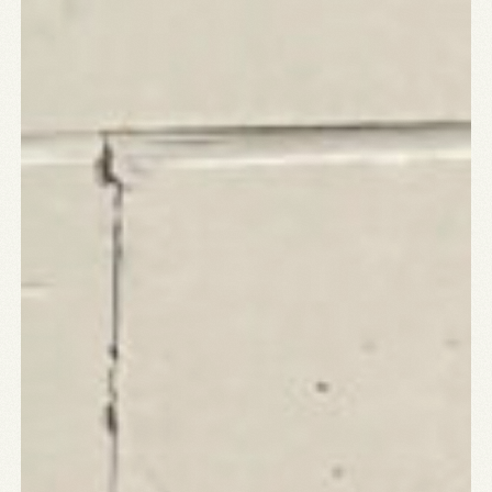
Contact
A:
MARIALEI 25 

2018 ANTWERPEN
T:
03 290 69 66
M:
INFO@VEERMAN.BE
NL
|
EN
HOE GERAAK IK ER?