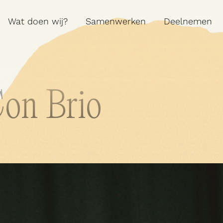
Wat doen wij?
Samenwerken
Deelnemen
Contact
Con Brio
A:
MARIALEI 25 

2018 ANTWERPEN
T:
03 290 69 66
M:
INFO@VEERMAN.BE
NL
|
EN