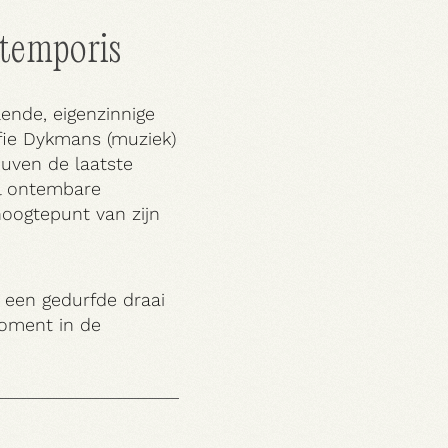
 temporis
ende, eigenzinnige
fie Dykmans (muziek)
euven de laatste
ol ontembare
oogtepunt van zijn
 een gedurfde draai
moment in de