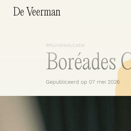
De Veerman
#
Kunsteducatie
Boréades 
Wat doen wij?
Gepubliceerd op
07 mei 2026