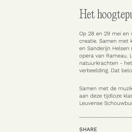
Het hoogtepu
Op 28 en 29 mei en v
creatie. Samen met k
en Sanderijn Helsen 
Praktisch
opera van Rameau. L
natuurkrachten - het
verbeelding. Dat bel
Samen met de muzikan
aan deze tijdloze kl
Leuvense Schouwburg
SHARE