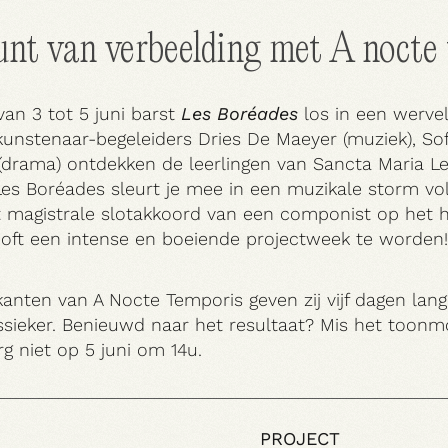
nt van verbeelding met A nocte
an 3 tot 5 juni barst
Les Boréades
los in een wervel
unstenaar-begeleiders Dries De Maeyer (muziek), So
(drama) ontdekken de leerlingen van Sancta Maria L
es Boréades sleurt je mee in een muzikale storm v
 magistrale slotakkoord van een componist op het h
ooft een intense en boeiende projectweek te worden!
ten van A Nocte Temporis geven zij vijf dagen lang
assieker. Benieuwd naar het resultaat? Mis het toon
 niet op 5 juni om 14u.
PROJECT